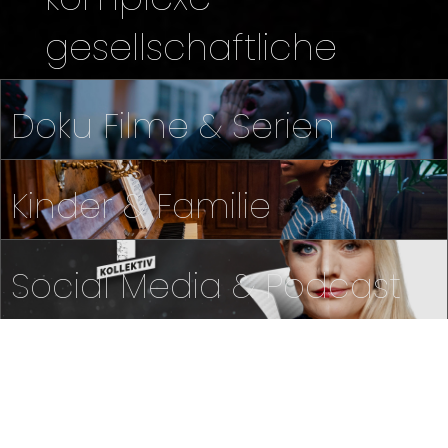
gesellschaftliche
Fragen aus
Doku Filme & Serien
multiplen
Perspektiven
Kinder & Familie
beleuchten.
Social Media & Podcast
Was ist Looks